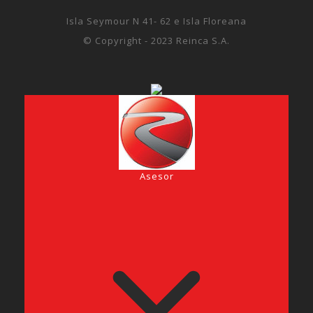
Isla Seymour N 41- 62 e Isla Floreana
© Copyright - 2023 Reinca S.A.
Asesor